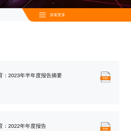
探索更多
育：2023年半年度报告摘要
育：2022年年度报告