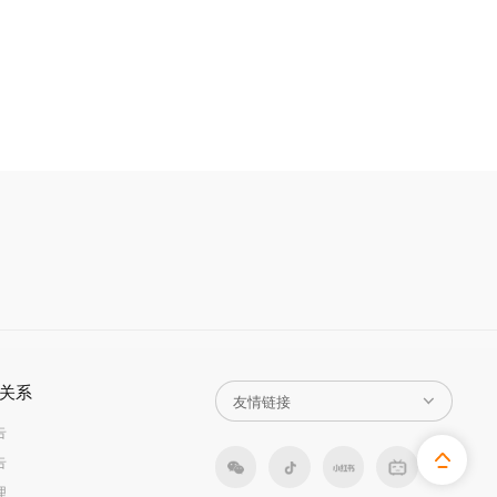
关系
告
告
理