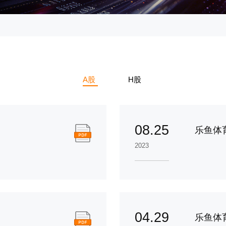
A股
H股
08.25
乐鱼体
2023
04.29
乐鱼体