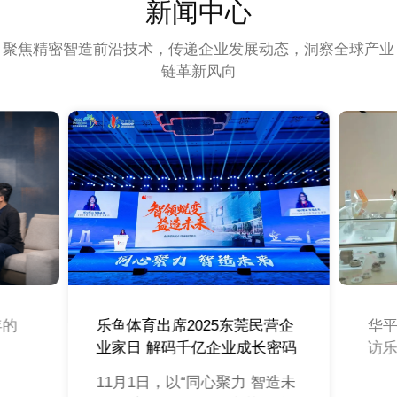
新闻中心
聚焦精密智造前沿技术，传递企业发展动态，洞察全球产业
链革新风向
年的
乐鱼体育出席2025东莞民营企
华
业家日 解码千亿企业成长密码
访
11月1日，以“同心聚力 智造未