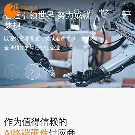
中文
智造引领世界 努力成就
值得信赖的
梦想
核心供应
以现代管理理念，持续追求卓越，成为
在全球范围内为客
全球领先的精密智造企业
结构件、模组等一
解决方案。
作为值得信赖的
AI终端硬件
供应商