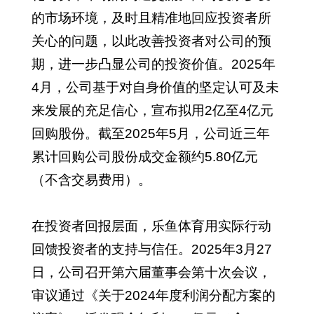
的市场环境，及时且精准地回应投资者所
关心的问题，以此改善投资者对公司的预
期，进一步凸显公司的投资价值。2025年
4月，公司基于对自身价值的坚定认可及未
来发展的充足信心，宣布拟用2亿至4亿元
回购股份。截至2025年5月，公司近三年
累计回购公司股份成交金额约5.80亿元
（不含交易费用）。
在投资者回报层面，乐鱼体育用实际行动
回馈投资者的支持与信任。2025年3月27
日，公司召开第六届董事会第十次会议，
审议通过《关于2024年度利润分配方案的