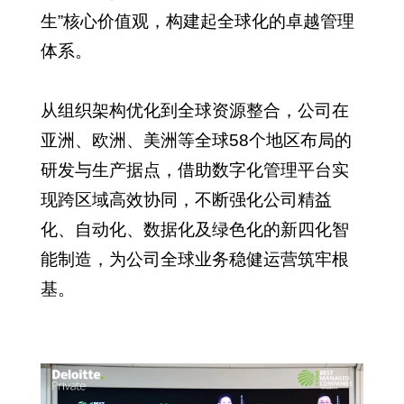
生”核心价值观，构建起全球化的卓越管理
体系。
从组织架构优化到全球资源整合，公司在
亚洲、欧洲、美洲等全球58个地区布局的
研发与生产据点，借助数字化管理平台实
现跨区域高效协同，不断强化公司精益
化、自动化、数据化及绿色化的新四化智
能制造，为公司全球业务稳健运营筑牢根
基。