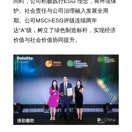
同时，公司积极践行ESG 理念，将环境保
护、社会责任与公司治理融入发展全周
期。公司MSCI-ESG评级连续两年
达“A”级，树立了绿色制造标杆，实现经济
价值与社会价值协同提升。